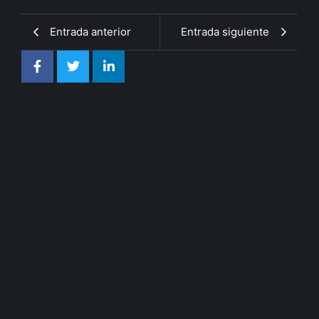
Entrada anterior
Entrada siguiente
arielsampaolesy
Un espacio para aprender, expresarse y
disfrutar de la cultura
agosto 6, 2026
/
No Comments
Se lanza el segundo ciclo de talleres 2026 con