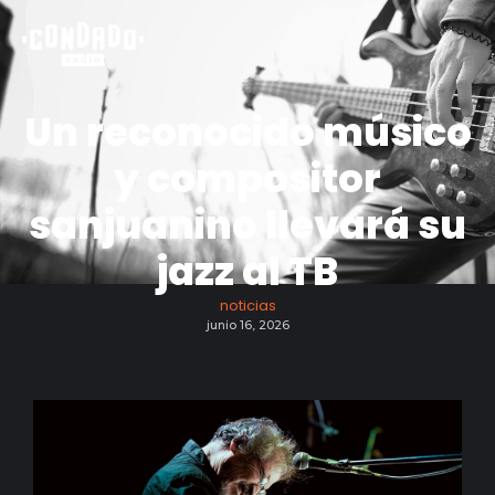
Un reconocido músico
y compositor
sanjuanino llevará su
jazz al TB
noticias
junio 16, 2026