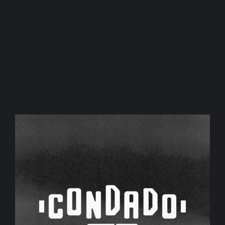
La Semana de las Artes Visuales abrió con
muestras en tres espacios
agosto 5, 2026
/
No Comments
Estudiantes de Nivel Inicial, Primaria y Educación
Especial exponen sus producciones...