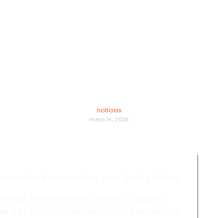
a de teatro y co
 Teatro del Bicent
noticias
mayo 14, 2026
presentará propuestas para todo público.
La
te del Ministerio de Turismo, Cultura y
co
r de tres destacadas propuestas escénicas
ago