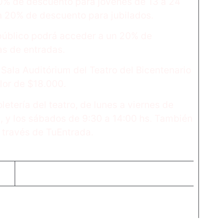
50% de descuento para jóvenes de 13 a 24
on 20% de descuento para jubilados.
l público podrá acceder a un 20% de
s de entradas.
a Sala Auditórium del Teatro del Bicentenario
lor de $18.000.
etería del teatro, de lunes a viernes de
s, y los sábados de 9:30 a 14:00 hs. También
 través de TuEntrada.
Entrada siguiente