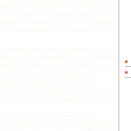
figura de Mariano Moreno y en los dilemas
Un
ansformación. Amor, deber, sacrificio y
mú
ta que combina emoción, música y reflexión
ago
duración aproximada de 70 minutos y está
Se
du
las 20:00 llegará “Tácito imperfecto”, una
crita por Enrique Federman, con supervisión
 obra se presenta como una conferencia
rda hacia el humor y el desconcierto,
 absurdo escénico para construir una
lante. Dirigida a mayores de 13 años, la
der certezas y encontrar nuevas formas de
ción contará con los los beneficios
et YA con 20% de descuento hasta 72 horas