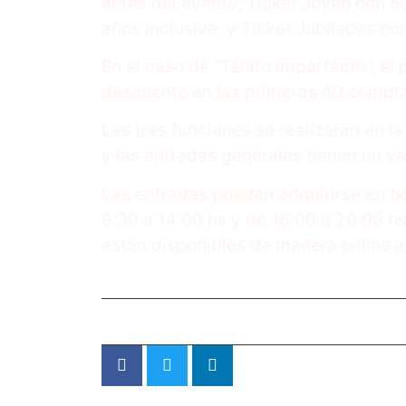
antes del evento; Ticket Joven con 
años inclusive; y Ticket Jubilados c
En el caso de “Tácito imperfecto”, e
descuento en las primeras 40 compra
Las tres funciones se realizarán en l
y las entradas generales tienen un va
Las entradas pueden adquirirse en bol
9:30 a 14:00 hs y de 16:00 a 20:00 h
están disponibles de manera online a
Entrada anterior