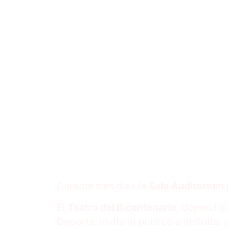
Fin de seman
en el
Durante tres días la
Sala Auditorium
El
Teatro del Bicentenario
, dependien
Deporte, invita al público a disfruta