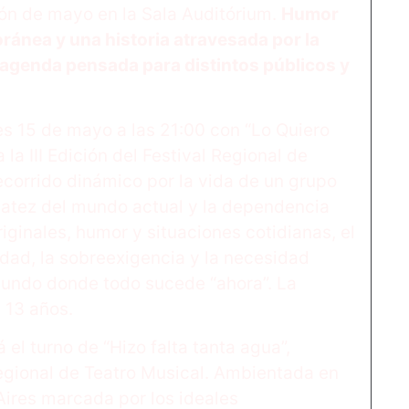
Es
ón de mayo en la Sala Auditórium.
Humor
Es
ánea y una historia atravesada por la
agenda pensada para distintos públicos y
Ag
s 15 de mayo a las 21:00 con “Lo Quiero
ex
Bi
la III Edición del Festival Regional de
ecorrido dinámico por la vida de un grupo
ago
La
iatez del mundo actual y la dependencia
fe
iginales, humor y situaciones cotidianas, el
for
edad, la sobreexigencia y la necesidad
undo donde todo sucede “ahora”. La
Ci
 13 años.
ago
el turno de “Hizo falta tanta agua”,
Si
pas
Regional de Teatro Musical. Ambientada en
Aires marcada por los ideales