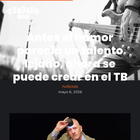
Antes el humor
parecía un talento
lejano, ahora se
puede crear en el TB
noticias
mayo 6, 2026