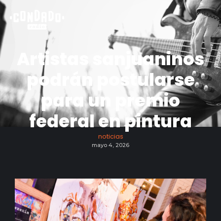
Artistas sanjuaninos
podrán postularse
para un premio
federal en pintura
noticias
mayo 4, 2026