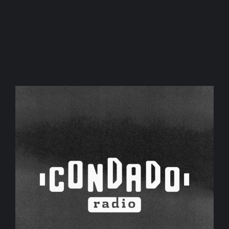
La música contemporánea reunirá a
artistas de cuatro países en San Juan
agosto 6, 2026
/
No Comments
Del 11 al 14 de agosto, el Festival Internacional Cuyo
Contemporáneo recibirá...