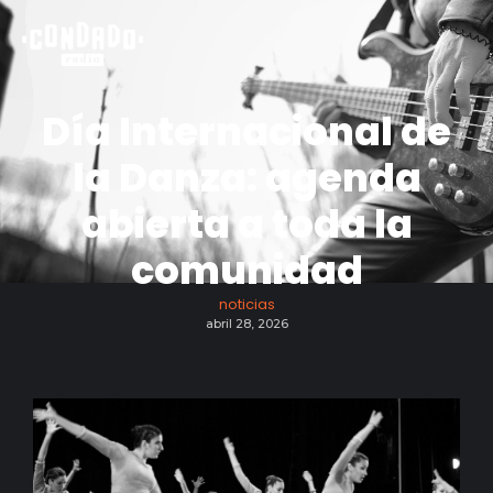
Día Internacional de
la Danza: agenda
abierta a toda la
comunidad
noticias
abril 28, 2026