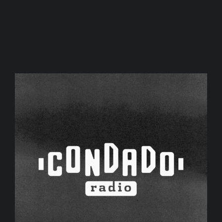
La música contemporánea reunirá a
artistas de cuatro países en San Juan
agosto 6, 2026
/
No Comments
Del 11 al 14 de agosto, el Festival Internacional Cuyo
Contemporáneo recibirá...